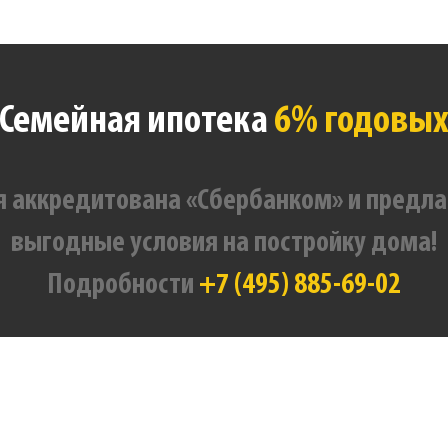
Семейная ипотека
6% годовы
 аккредитована «Сбербанком» и предла
выгодные условия на постройку дома!
Подробности
+7 (495) 885-69-02