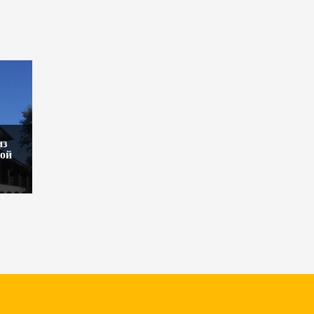
из
кой