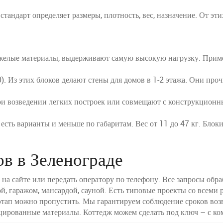
андарт определяет размеры, плотность, вес, назначение. От эти
елые материалы, выдерживают самую высокую нагрузку. Примен
 Из этих блоков делают стены для домов в 1-2 этажа. Они про
 возведении легких построек или совмещают с конструкционны
сть варианты и меньше по габаритам. Вес от 11 до 47 кг. Блоки
ов в Зеленограде
 на сайте или передать оператору по телефону. Все запросы обра
ой, гаражом, мансардой, сауной. Есть типовые проекты со всеми
 этап можно пропустить. Мы гарантируем соблюдение сроков во
цированные материалы. Коттедж можем сделать под ключ – с ко