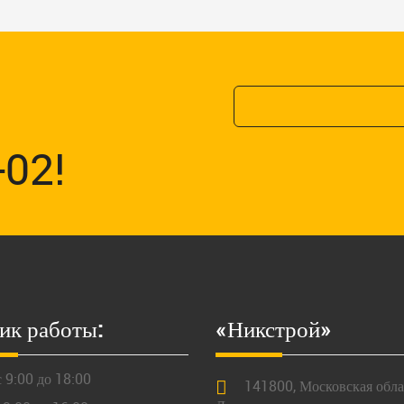
-02!
ик работы:
«Никстрой»
 9:00 до 18:00
141800,
Московская
облас