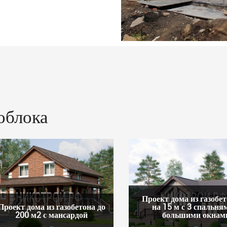
облока
Проект дома из газобет
Проект дома из газобетона до
на 15 м с 3 спальня
200 м2 с мансардой
большими окнам