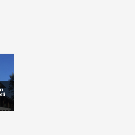
из
кой