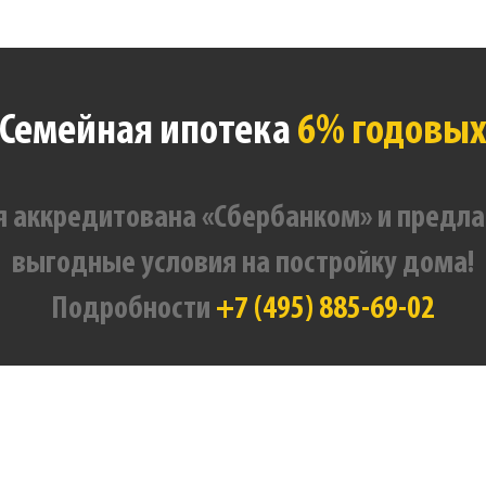
Семейная ипотека
6% годовы
 аккредитована «Сбербанком» и предла
выгодные условия на постройку дома!
Подробности
+7 (495) 885-69-02