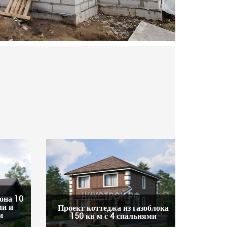
она 10
ми и
Проект коттеджа из газоблока
и
150 кв м с 4 спальнями