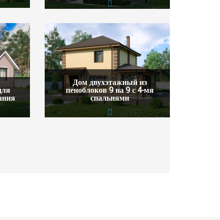
Дом двухэтажный из
для
пеноблоков 9 на 9 с 4-мя
ания
спальнями