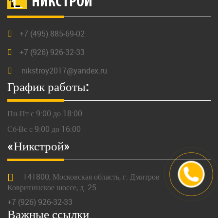
НИКСТРОЙ
+7 (495) 885-69-02
+7 (926) 926-32-33
nikstroy2017@yandex.ru
График работы:
Пн-Пт с 9:00 до 18:00
Сб-Вс с 9:00 до 16:00
«Никстрой»
141800,
Московская
область, г.
Дмитров
Ковригинское шоссе, д. 25
+7 (926) 926-32-33
Важные ссылки