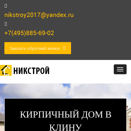
nikstroy2017@yandex.ru
+7(495)885-69-02
Заказать обратный звонок
НИКСТРОЙ
Togg
navig
КИРПИЧНЫЙ ДОМ В
КЛИНУ