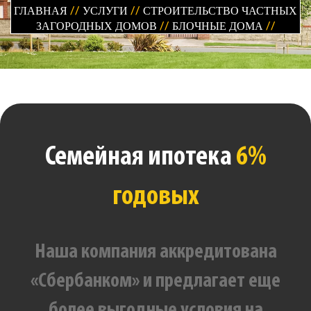
ГЛАВНАЯ
//
УСЛУГИ
//
СТРОИТЕЛЬСТВО ЧАСТНЫХ
ЗАГОРОДНЫХ ДОМОВ
//
БЛОЧНЫЕ ДОМА
//
Семейная ипотека
6%
годовых
Наша компания аккредитована
«Сбербанком» и предлагает еще
более выгодные условия на