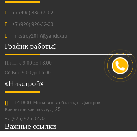
+7 (495) 885-69-02
+7 (926) 926-32-33
nikstroy2017@yandex.ru
График работы:
Пн-Пт с 9:00 до 18:00
Сб-Вс с 9:00 до 16:00
«Никстрой»
141800,
Московская
область, г.
Дмитров
Ковригинское шоссе, д. 25
+7 (926) 926-32-33
Важные ссылки