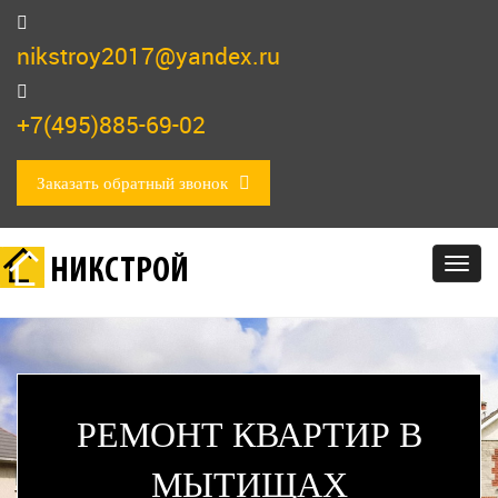
nikstroy2017@yandex.ru
+7(495)885-69-02
Заказать обратный звонок
НИКСТРОЙ
Togg
navig
РЕМОНТ КВАРТИР В
МЫТИЩАХ