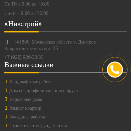
Пн-Пт с 9:00 до 18:00
Сб-Вс с 9:00 до 16:00
«Никстрой»
141800,
Московская
область, г.
Дмитров
Ковригинское шоссе, д. 25
+7 (926) 926-32-33
Важные ссылки
Ландшафтные работы
Дома из профилированного бруса
Каркасные дома
Ремонт квартир
Фасадные работы
Строительство фундаментов