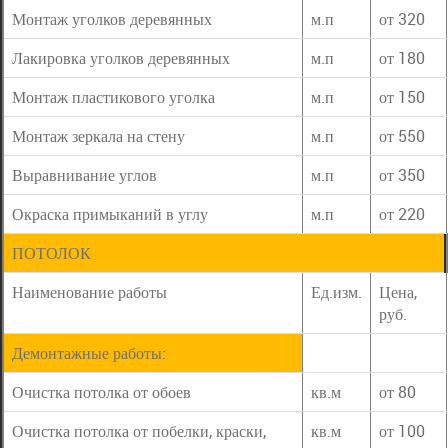
Монтаж уголков деревянных
м.п
от 320
Лакировка уголков деревянных
м.п
от 180
Монтаж пластикового уголка
м.п
от 150
Монтаж зеркала на стену
м.п
от 550
Выравнивание углов
м.п
от 350
Окраска примыканий в углу
м.п
от 220
ПОТОЛОК
Наименование работы
Ед.изм.
Цена,
руб.
Демонтажные работы:
Очистка потолка от обоев
кв.м
от 80
Очистка потолка от побелки, краски,
кв.м
от 100