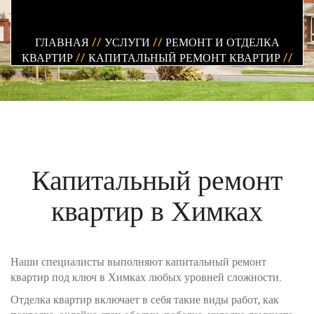
ГЛАВНАЯ
//
УСЛУГИ
//
РЕМОНТ И ОТДЕЛКА
КВАРТИР
//
КАПИТАЛЬНЫЙ РЕМОНТ КВАРТИР
//
Капитальный ремонт
квартир в Химках
Наши специалисты выполняют капитальный ремонт
квартир под ключ в Химках любых уровней сложности.
Отделка квартир включает в себя такие виды работ, как