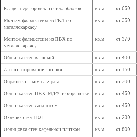
Кладка перегородок из стеклоблоков
кв.м
от 650
Монтаж фальшстены из ГКЛ по
кв.м
от 350
металлокаркасу
Монтаж фальшстены из ПВХ по
кв.м
от 370
металлокаркасу
Обшивка стен вагонкой
кв.м
от 400
Антисептирование вагонки
кв.м
от 150
Обработка лаком на 2 раза
кв.м
от 300
Обшивка стен ПВХ, МДФ по обрешетки
кв.м
от 450
Обшивка стен сайдингом
кв.м
от 450
Оклейка стен ГКЛ
кв.м
от 280
Облицовка стен кафельной плиткой
кв.м
от 800