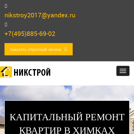
nikstroy2017@yandex.ru
+7(495)885-69-02
Заказать обратный звонок
НИКСТРОЙ
Togg
navig
КАПИТАЛЬНЫЙ РЕМОНТ
КВАРТИР В ХИМКАХ