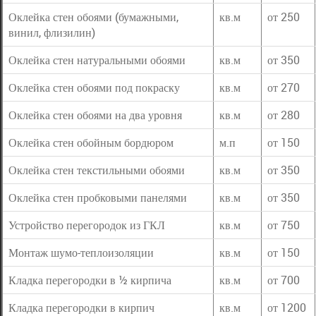
Оклейка стен обоями (бумажными,
кв.м
от 250
винил, флизилин)
Оклейка стен натуральными обоями
кв.м
от 350
Оклейка стен обоями под покраску
кв.м
от 270
Оклейка стен обоями на два уровня
кв.м
от 280
Оклейка стен обойным бордюром
м.п
от 150
Оклейка стен текстильными обоями
кв.м
от 350
Оклейка стен пробковыми панелями
кв.м
от 350
Устройство перегородок из ГКЛ
кв.м
от 750
Монтаж шумо-теплоизоляции
кв.м
от 150
Кладка перегородки в ½ кирпича
кв.м
от 700
Кладка перегородки в кирпич
кв.м
от 1200