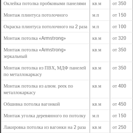
Оклейка потолка пробковыми панелями
кв.м
от 350
Монтаж плинтуса потолочного
м.п
от 150
Окраска плинтуса потолочного на 2 раза
м.п
от 100
Монтаж потолка «Armstrong»
кв.м
от 320
Монтаж потолка «Armstrong»
кв.м
от 350
зеркальный
Монтаж потолка из ПВХ, МДФ панелей
кв.м
от 350
по металлокаркасу
Монтаж потолка из алюм. реек по
кв.м
от 400
металлокаркасу
Обшивка потолка вагонкой
кв.м
от 450
Монтаж уголка деревянного по потолку
м.п
от 150
Лакировка потолка из вагонки на 2 раза
кв.м
от 250