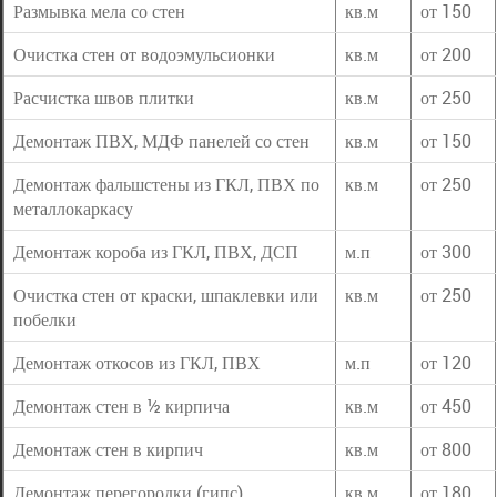
Размывка мела со стен
кв.м
от 150
Очистка стен от водоэмульсионки
кв.м
от 200
Расчистка швов плитки
кв.м
от 250
Демонтаж ПВХ, МДФ панелей со стен
кв.м
от 150
Демонтаж фальшстены из ГКЛ, ПВХ по
кв.м
от 250
металлокаркасу
Демонтаж короба из ГКЛ, ПВХ, ДСП
м.п
от 300
Очистка стен от краски, шпаклевки или
кв.м
от 250
побелки
Демонтаж откосов из ГКЛ, ПВХ
м.п
от 120
Демонтаж стен в ½ кирпича
кв.м
от 450
Демонтаж стен в кирпич
кв.м
от 800
Демонтаж перегородки (гипс)
кв.м
от 180