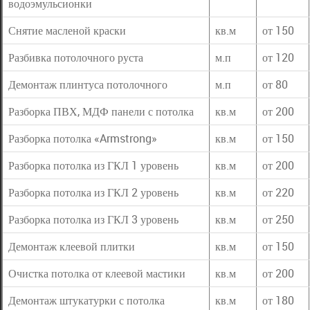
водоэмульсионки
Снятие масленой краски
кв.м
от 150
Разбивка потолочного руста
м.п
от 120
Демонтаж плинтуса потолочного
м.п
от 80
Разборка ПВХ, МДФ панели с потолка
кв.м
от 200
Разборка потолка «Armstrong»
кв.м
от 150
Разборка потолка из ГКЛ 1 уровень
кв.м
от 200
Разборка потолка из ГКЛ 2 уровень
кв.м
от 220
Разборка потолка из ГКЛ 3 уровень
кв.м
от 250
Демонтаж клеевой плитки
кв.м
от 150
Очистка потолка от клеевой мастики
кв.м
от 200
Демонтаж штукатурки с потолка
кв.м
от 180