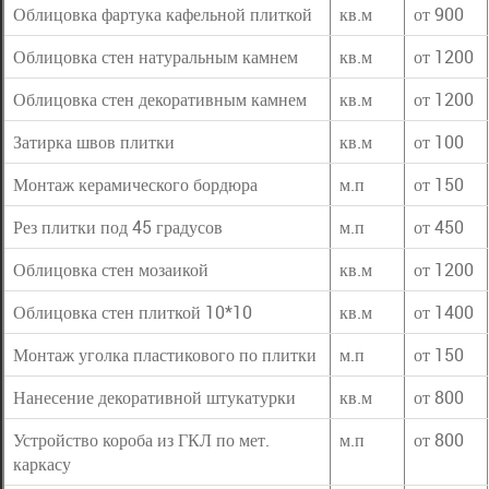
Облицовка фартука кафельной плиткой
кв.м
от 900
Облицовка стен натуральным камнем
кв.м
от 1200
Облицовка стен декоративным камнем
кв.м
от 1200
Затирка швов плитки
кв.м
от 100
Монтаж керамического бордюра
м.п
от 150
Рез плитки под 45 градусов
м.п
от 450
Облицовка стен мозаикой
кв.м
от 1200
Облицовка стен плиткой 10*10
кв.м
от 1400
Монтаж уголка пластикового по плитки
м.п
от 150
Нанесение декоративной штукатурки
кв.м
от 800
Устройство короба из ГКЛ по мет.
м.п
от 800
каркасу