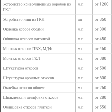
Устройство криволинейных коробов из
м.п
от 1200
ГКЛ
Устройство ниш из ГКЛ
шт
от 850
Оклейка короба обоями
м.п
от 300
Обшивка откосов вагонкой
м.п
от 450
Монтаж откосов ПВХ, МДФ
м.п
от 450
Монтаж откосов ГКЛ
м.п
от 380
Штукатурка откосов
м.п
от 500
Штукатурка арочных откосов
м.п
от 600
Оклейка откосов обоями
м.п
от 250
Шпаклевка и шлифовка откосов
м.п
от 280
Облицовка откосов плиткой
м.п
от 550