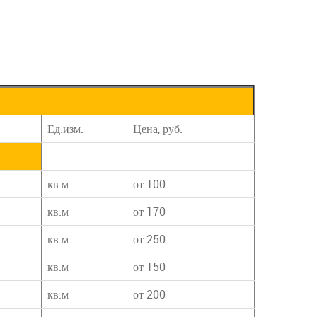
Ед.изм.
Цена, руб.
кв.м
от 100
кв.м
от 170
кв.м
от 250
кв.м
от 150
кв.м
от 200