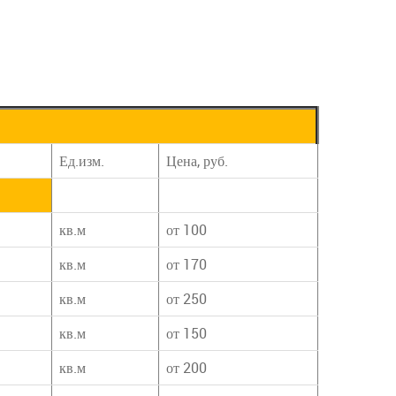
Ед.изм.
Цена, руб.
кв.м
от 100
кв.м
от 170
кв.м
от 250
кв.м
от 150
кв.м
от 200