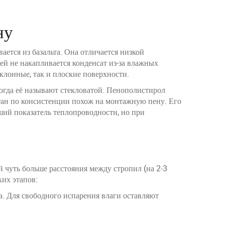
ну
ается из базальта. Она отличается низкой
ей не накапливается конденсат из-за влажных
аклонные, так и плоские поверхности.
Иногда её называют стекловатой. Пенополистирол
етан по консистенции похож на монтажную пену. Его
ший показатель теплопроводности, но при
 чуть больше расстояния между стропил (на 2-3
ких этапов:
. Для свободного испарения влаги оставляют