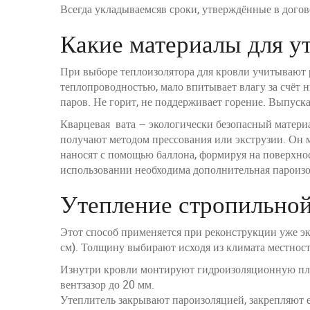
Всегда укладываемсяв сроки, утверждённые в догов
Какие материалы для у
При выборе теплоизолятора для кровли учитывают ра
теплопроводностью, мало впитывает влагу за счёт н
паров. Не горит, не поддерживает горение. Выпуска
Кварцевая вата – экологически безопасный материал
получают методом прессования или экструзии. Он м
наносят с помощью баллона, формируя на поверхнос
использовании необходима дополнительная пароизо
Утепление стропильно
Этот способ применяется при реконструкции уже э
см). Толщину выбирают исходя из климата местности
Изнутри кровли монтируют гидроизоляционную плён
вентзазор до 20 мм.
Утеплитель закрывают пароизоляцией, закрепляют е