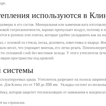
оре.
тепления используются в Кли
змеры и его состав. Минеральная или каменная вата изготавлив
изкой гигроскопичности, хорошо пропускает воздух, поэтому в н
ется в рулонах или плитах, которые удобно укладывать как на н
, с основой из стекла, песка, доломита, известняка и кварца. 
ало весит, что упрощает монтаж, его легко резать. Пенополиур
ти сплошной слой без мостиков холода. У этого утеплителя луч
ляция пространства под кровлей.
й системы
ксплуатируемых крыш. Утеплитель разрезают на полосы шириной
. Для Клина это от 150 до 200 мм. Укладка состоит из несколь
ку, которая защитит теплоизоляцию от намокания и конденсата
ё на стропилах.