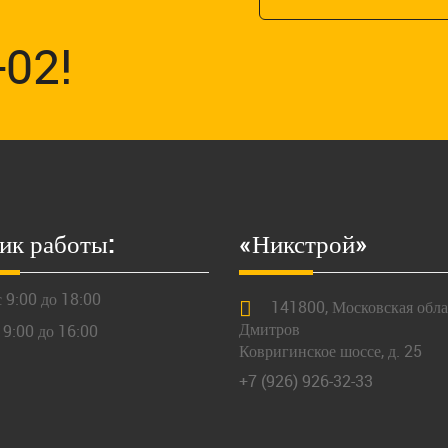
-02!
ик работы:
«Никстрой»
 9:00 до 18:00
141800,
Московская
облас
Дмитров
 9:00 до 16:00
Ковригинское шоссе, д. 25
+7 (926) 926-32-33