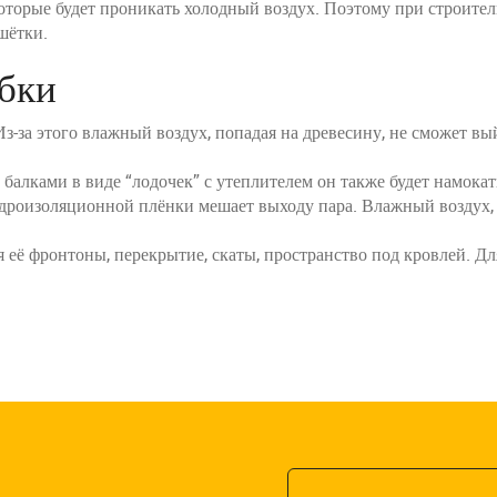
 которые будет проникать холодный воздух. Поэтому при строите
шётки.
бки
з-за этого влажный воздух, попадая на древесину, не сможет в
лками в виде “лодочек” с утеплителем он также будет намокат
оизоляционной плёнки мешает выходу пара. Влажный воздух, по
её фронтоны, перекрытие, скаты, пространство под кровлей. Для