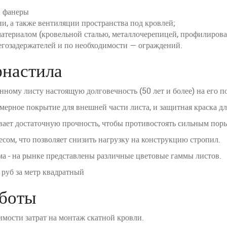
й фанеры
ии, а также вентиляции пространства под кровлей;
териалом (кровельной сталью, металлочерепицей, профилирова
егозадержателей и по необходимости — ограждений.
фнастила
ому листу настоящую долговечность (50 лет и более) на его по
мерное покрытие для внешней части листа, и защитная краска дл
вает достаточную прочность, чтобы противостоять сильным поры
сом, что позволяет снизить нагрузку на конструкцию стропил.
ма - на рынке представлены различные цветовые гаммы листов.
 руб за метр квадратный
аботы
мости затрат на монтаж скатной кровли.