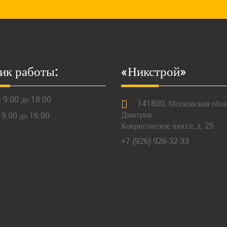
ик работы:
«Никстрой»
 9:00 до 18:00
141800,
Московская
облас
Дмитров
 9:00 до 16:00
Ковригинское шоссе, д. 25
+7 (926) 926-32-33