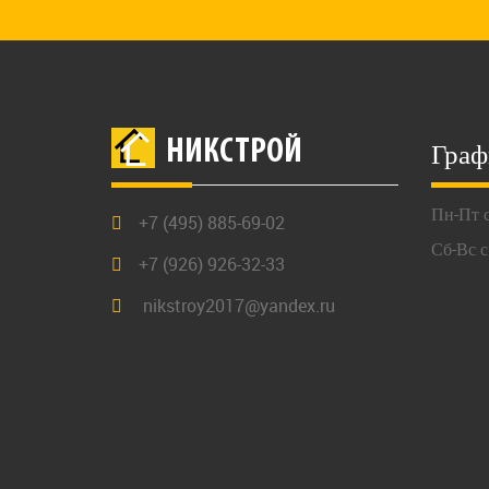
Граф
НИКСТРОЙ
Пн-Пт с
+7 (495) 885-69-02
Сб-Вс с
+7 (926) 926-32-33
nikstroy2017@yandex.ru