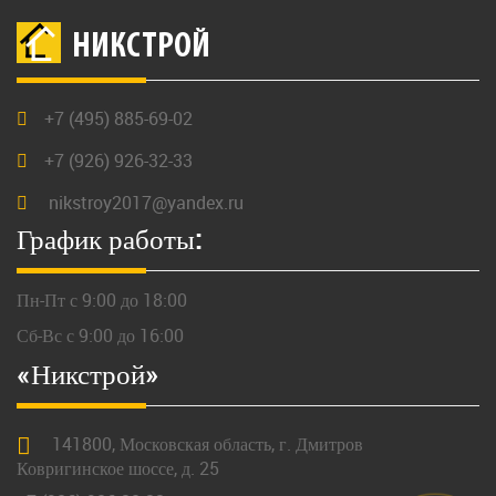
НИКСТРОЙ
+7 (495) 885-69-02
+7 (926) 926-32-33
nikstroy2017@yandex.ru
График работы:
Пн-Пт с 9:00 до 18:00
Сб-Вс с 9:00 до 16:00
«Никстрой»
141800,
Московская
область, г.
Дмитров
Ковригинское шоссе, д. 25