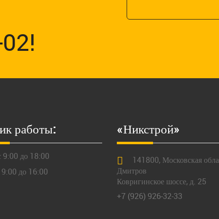
-02!
ик работы:
«Никстрой»
 9:00 до 18:00
141800,
Московская
облас
Дмитров
 9:00 до 16:00
Ковригинское шоссе, д. 25
+7 (926) 926-32-33