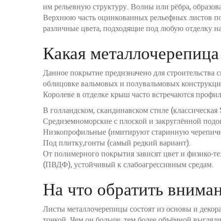
им рельевную структуру. Волны или рёбра, образов
Верхнюю часть оцинкованных рельефных листов по
различные цвета, подходящие под любую отделку н
Какая металлочерепица
Данное покрытие преднзначено для строительства с
облицовке вальмовых и полувальмовых конструкций
Королеве в отделке крыш часто встречаются проф
В голландском, скандинавском стиле (классическая 
Средиземноморские с плоской и закруглённой под
Низкопрофильные (имитируют старинную черепичн
Под плитку,гонты (самый редкий вариант).
От полимерного покрытия зависят цвет и физико-т
(ПВДФ), устойчивый к слабоагрессивным средам.
На что обратить внима
Листы металлочерепицы состоят из основы и декора
точкой. Чем он больше, тем более объёмной выгляди