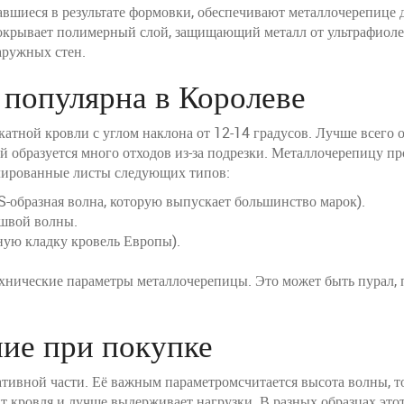
авшиеся в результате формовки, обеспечивают металлочерепице
крывает полимерный слой, защищающий металл от ультрафиолет
аружных стен.
 популярна в Королеве
катной кровли с углом наклона от 12-14 градусов. Лучше всего
 образуется много отходов из-за подрезки. Металлочерепицу пр
илированные листы следующих типов:
S-образная волна, которую выпускает большинство марок).
ошвой волны.
ую кладку кровель Европы).
ехнические параметры металлочерепицы. Это может быть пурал,
ние при покупке
тивной части. Её важным параметромсчитается высота волны, то
т кровля и лучше выдерживает нагрузки. В разных образцах этот