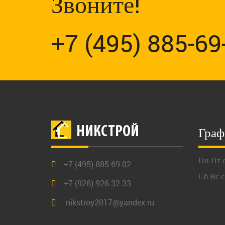
Звоните!
+7 (495) 885-69
Граф
НИКСТРОЙ
Пн-Пт с
+7 (495) 885-69-02
Сб-Вс с
+7 (926) 926-32-33
nikstroy2017@yandex.ru