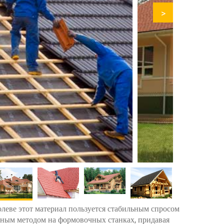
>
олеве этот материал пользуется стабильным спросом
таным методом на формовочных станках, придавая