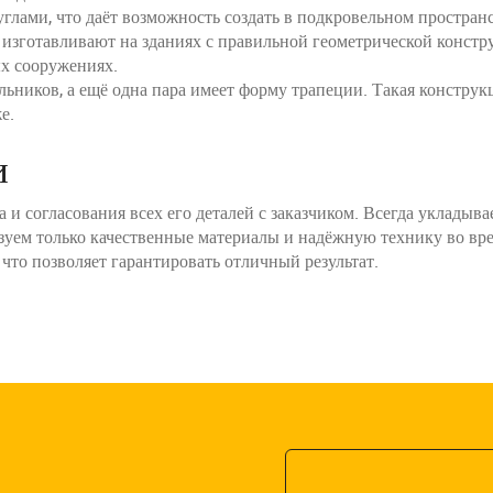
углами, что даёт возможность создать в подкровельном простра
зготавливают на зданиях с правильной геометрической констру
ых сооружениях.
ольников, а ещё одна пара имеет форму трапеции. Такая констру
е.
и
 и согласования всех его деталей с заказчиком. Всегда укладыв
зуем только качественные материалы и надёжную технику во вре
что позволяет гарантировать отличный результат.