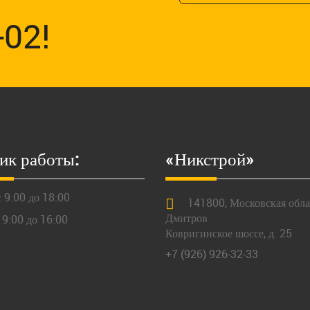
-02!
ик работы:
«Никстрой»
 9:00 до 18:00
141800,
Московская
облас
Дмитров
 9:00 до 16:00
Ковригинское шоссе, д. 25
+7 (926) 926-32-33