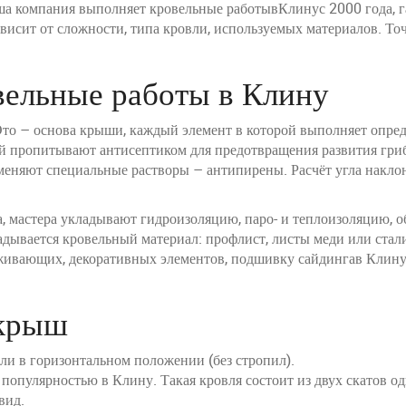
ша компания выполняет кровельные работывКлинус 2000 года, г
ависит от сложности, типа кровли, используемых материалов. То
вельные работы в Клину
Это – основа крыши, каждый элемент в которой выполняет опре
рый пропитывают антисептиком для предотвращения развития гри
еняют специальные растворы – антипирены. Расчёт угла наклон
, мастера укладывают гидроизоляцию, паро- и теплоизоляцию, 
дывается кровельный материал: профлист, листы меди или стали
ивающих, декоративных элементов, подшивку сайдингав Клину.
 крыш
ли в горизонтальном положении (без стропил).
популярностью в Клину. Такая кровля состоит из двух скатов од
вид.