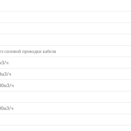
ез силовой проводки кабеля
м3/ч
0м3/ч
000м3/ч
000м3/ч