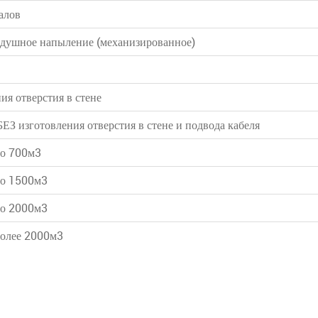
алов
воздушное напыление (механизированное)
ия отверстия в стене
ЕЗ изготовления отверстия в стене и подвода кабеля
до 700м3
до 1500м3
до 2000м3
более 2000м3