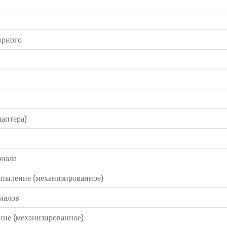
орного
даптера)
риала
апыление (механизированное)
иалов
ние (механизированное)