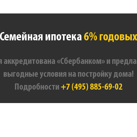
Семейная ипотека
6% годовы
 аккредитована «Сбербанком» и предла
выгодные условия на постройку дома!
Подробности
+7 (495) 885-69-02