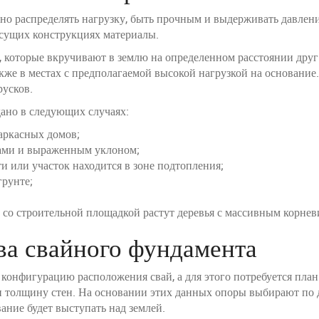
о распределять нагрузку, быть прочным и выдерживать давлен
есущих конструкциях материалы.
, которые вкручивают в землю на определенном расстоянии друг
акже в местах с предполагаемой высокой нагрузкой на основание
русков.
ано в следующих случаях:
аркасных домов;
дами и выраженным уклоном;
и или участок находится в зоне подтопления;
грунте;
со строительной площадкой растут деревья с массивным корневи
ва свайного фундамента
онфигурацию расположения свай, а для этого потребуется план 
 толщину стен. На основании этих данных опоры выбирают по д
ание будет выступать над землей.