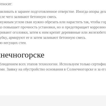
тносят:
давливать в заранее подготовленное отверстие. Иногда опоры де
ле чего заливают бетонную смесь.
ужным углом сваи нужно обрезать или нарастить так, чтобы го
ко повышает прочность установки, но и предотвращает коррозию
ривают оголовки, затем к ним крепят деревянные или железобет
убку, армируют ее и затем заливают бетонную смесь.
ию несущих стен.
лнечногорске
облюдением всех этапов технологии. Используем только серти
. Заявку на обустройство основания в Солнечногорске и за ег