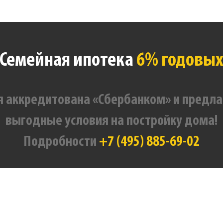
Семейная ипотека
6% годовы
 аккредитована «Сбербанком» и предла
выгодные условия на постройку дома!
Подробности
+7 (495) 885-69-02