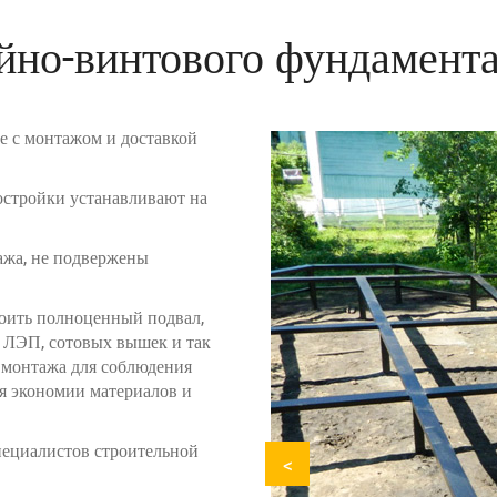
йно-винтового фундамента
е с монтажом и доставкой
остройки устанавливают на
ажа, не подвержены
роить полноценный подвал,
м ЛЭП, сотовых вышек и так
с монтажа для соблюдения
я экономии материалов и
ециалистов строительной
<