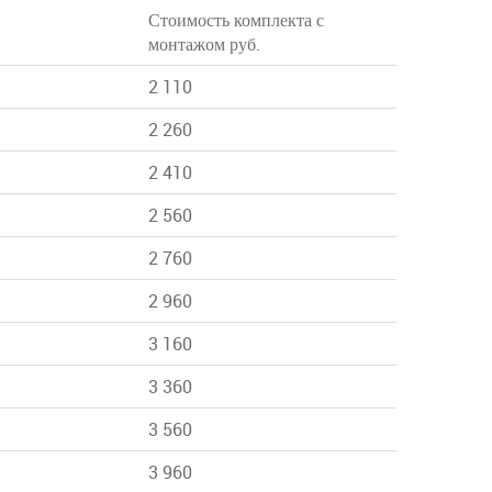
Стоимость комплекта с
монтажом руб.
2 110
2 260
2 410
2 560
2 760
2 960
3 160
3 360
3 560
3 960