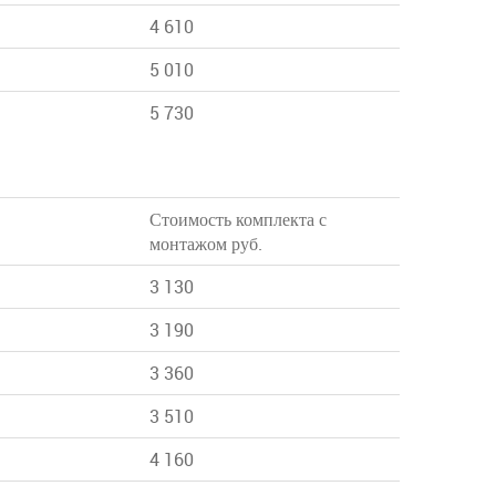
4 610
5 010
5 730
Стоимость комплекта с
монтажом руб.
3 130
3 190
3 360
3 510
4 160