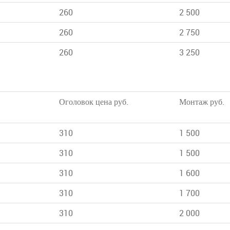
260
2 500
260
2 750
260
3 250
Оголовок цена руб.
Монтаж руб.
310
1 500
310
1 500
310
1 600
310
1 700
310
2 000