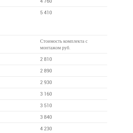
4 760
5 410
Стоимость комплекта с
монтажом руб.
2 810
2 890
2 930
3 160
3 510
3 840
4 230