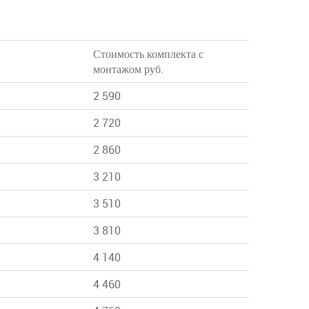
Стоимость комплекта с
монтажом руб.
2 590
2 720
2 860
3 210
3 510
3 810
4 140
4 460