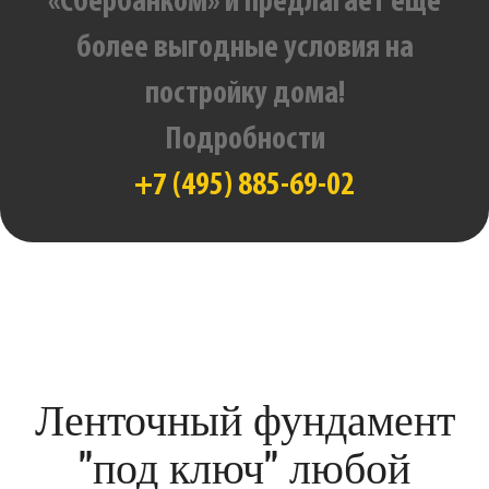
«Сбербанком» и предлагает еще
более выгодные условия на
постройку дома!
Подробности
+7 (495) 885-69-02
Ленточный фундамент
"под ключ" любой