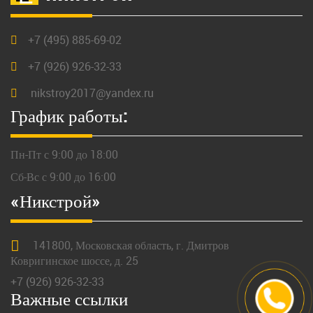
+7 (495) 885-69-02
+7 (926) 926-32-33
nikstroy2017@yandex.ru
График работы:
Пн-Пт с 9:00 до 18:00
Сб-Вс с 9:00 до 16:00
«Никстрой»
141800,
Московская
область, г.
Дмитров
Ковригинское шоссе, д. 25
+7 (926) 926-32-33
Важные ссылки