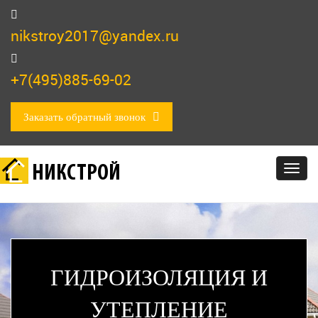
nikstroy2017@yandex.ru
+7(495)885-69-02
Заказать обратный звонок
НИКСТРОЙ
Togg
navig
ГИДРОИЗОЛЯЦИЯ И
УТЕПЛЕНИЕ