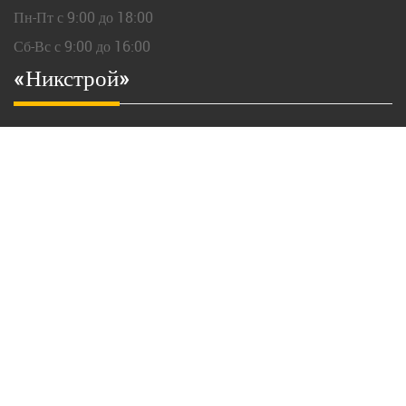
Пн-Пт с 9:00 до 18:00
Сб-Вс с 9:00 до 16:00
«Никстрой»
141800,
Московская
область, г.
Дмитров
Ковригинское шоссе, д. 25
+7 (926) 926-32-33
Важные ссылки
Ландшафтные работы
Дома из профилированного бруса
Каркасные дома
Ремонт квартир
Фасадные работы
Строительство фундаментов