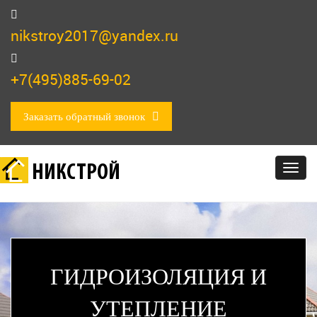
nikstroy2017@yandex.ru
+7(495)885-69-02
Заказать обратный звонок
НИКСТРОЙ
Togg
navig
ГИДРОИЗОЛЯЦИЯ И
УТЕПЛЕНИЕ