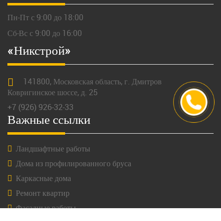
Пн-Пт с 9:00 до 18:00
Сб-Вс с 9:00 до 16:00
«Никстрой»
141800,
Московская
область, г.
Дмитров
Ковригинское шоссе, д. 25
+7 (926) 926-32-33
Важные ссылки
Ландшафтные работы
Дома из профилированного бруса
Каркасные дома
Ремонт квартир
Фасадные работы