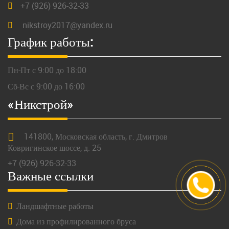
+7 (926) 926-32-33
nikstroy2017@yandex.ru
График работы:
Пн-Пт с 9:00 до 18:00
Сб-Вс с 9:00 до 16:00
«Никстрой»
141800,
Московская
область, г.
Дмитров
Ковригинское шоссе, д. 25
+7 (926) 926-32-33
Важные ссылки
Ландшафтные работы
Дома из профилированного бруса