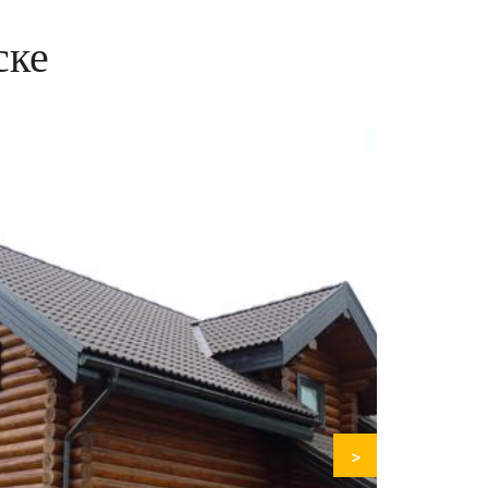
ске
>