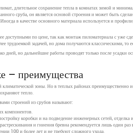
имат, длительное сохранение тепла в комнатах зимой и минима
ланного сруба, он является основой строения и может быть сде
ногда в качестве основного материала используется и профили
е доступными по цене, так как монтаж пиломатериала с уже сд
лее трудоемкой задачей, но дома получаются классическими, то 
ко дней, но дальнейшие работы проводят только после усадки ос
ке – преимущества
й климатической зоны. Но в теплых районах преимущественно ис
сохраняют тепло.
вами строений из срубов называют:
ых компонентов.
остройку коробки и на подведение инженерных сетей, отделка и
астрескивания и гниения бревна рекомендуется лишь один раз 
ении 100 и более лет и не требуют сложного ухода.