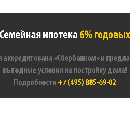
Семейная ипотека
6% годовы
 аккредитована «Сбербанком» и предла
выгодные условия на постройку дома!
Подробности
+7 (495) 885-69-02