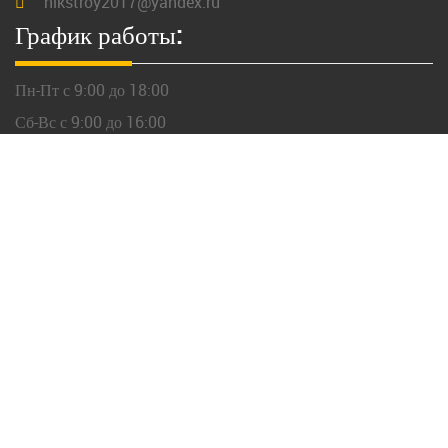
nikstroy2017@yandex.ru
График работы:
Пн-Пт с 9:00 до 18:00
Сб-Вс с 9:00 до 16:00
«Никстрой»
141800,
Московская
область, г.
Дмитров
Ковригинское шоссе, д. 25
+7 (926) 926-32-33
Важные ссылки
Ландшафтные работы
Дома из профилированного бруса
Каркасные дома
Ремонт квартир