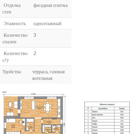
Отделка
фасадная плитка
стен
Этажность
одноэтажный
Количество
3
спален
Количество
2
с/у
Удобства
терраса, газовая
котельная