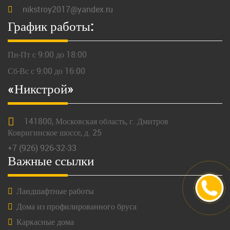
nikstroy2017@yandex.ru
График работы:
Пн-Пт с 9:00 до 18:00
Сб-Вс с 9:00 до 16:00
«Никстрой»
141800,
Московская
область, г.
Дмитров
Ковригинское шоссе, д. 25
+7 (926) 926-32-33
Важные ссылки
Ландшафтные работы
Дома из профилированного бруса
Каркасные дома