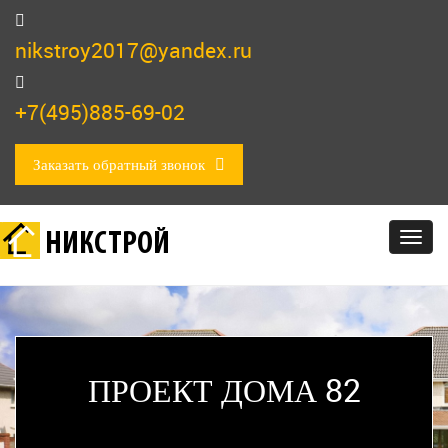
nikstroy2017@yandex.ru
+7(495)885-69-02
Заказать обратный звонок
НИКСТРОЙ
Togg
navig
ПРОЕКТ ДОМА 82