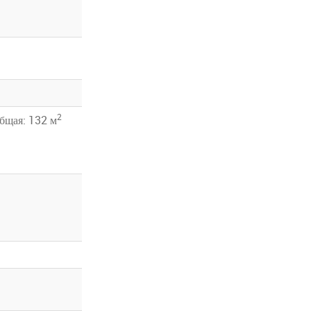
2
бщая: 132 м