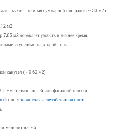
аже - кухня-гостиная суммарной площадью ~ 33 м2 с
,12 м2.
р 7,85 м2 добавляет удобств в зимнее время.
ежными ступенями на второй этаж.
ой санузел (~ 9,62 м2).
й гамме термопанелей или фасадной плитки.
овый
или
монолитная железобетонная плита.
.
ли монолитное жб.