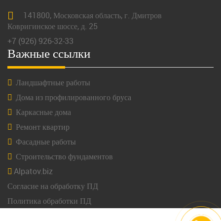
141800,
Московская
область, г.
Дмитров
Ковригинское шоссе, д. 25
+7 (926) 926-32-33
Важные ссылки
Ландшафтные работы
Дома из профилированного бруса
Каркасные дома
Ремонт квартир
Фасадные работы
Строительство фундаментов
Alpatov.biz
Согласие на обработку ПД
Политика обработки ПД