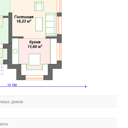
нных домов
лита