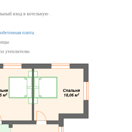
льный вход в котельную .
обетонная плита.
епицы.
по утеплителю.