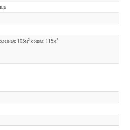
ица
2
2
олезная: 106м
общая: 115м