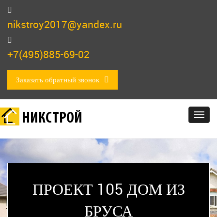
nikstroy2017@yandex.ru
+7(495)885-69-02
Заказать обратный звонок
НИКСТРОЙ
Togg
navig
ПРОЕКТ 105 ДОМ ИЗ
БРУСА