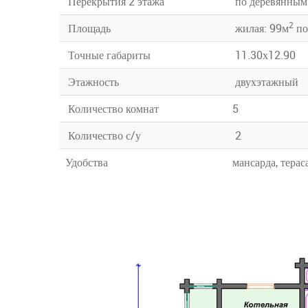
Перекрытия 2 этажа
по деревянным
2
Площадь
жилая: 99м
по
Точные габариты
11.30х12.90
Этажность
двухэтажный
Количество комнат
5
Количество с/у
2
Удобства
мансарда, тераса