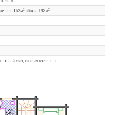
 балкам
2
2
лезная: 152м
общая: 193м
, второй свет, газовая котельная