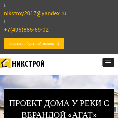
nikstroy2017@yandex.ru
+7(495)885-69-02
Заказать обратный звонок
НИКСТРОЙ
Togg
navig
ПРОЕКТ ДОМА У РЕКИ С
ВЕРАНДОЙ «АГАТ»