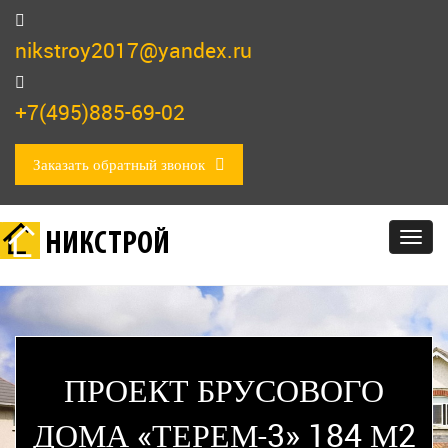
nikstroy2017@yandex.ru
+7(495)885-69-02
Заказать обратный звонок
НИКСТРОЙ
Togg
navig
ПРОЕКТ БРУСОВОГО
ДОМА «ТЕРЕМ-3» 184 М2