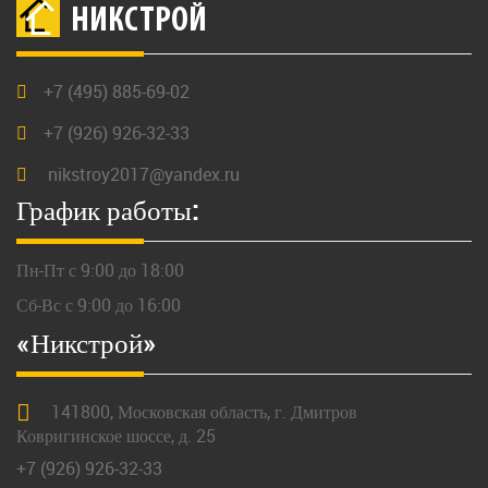
НИКСТРОЙ
+7 (495) 885-69-02
+7 (926) 926-32-33
nikstroy2017@yandex.ru
График работы:
Пн-Пт с 9:00 до 18:00
Сб-Вс с 9:00 до 16:00
«Никстрой»
141800,
Московская
область, г.
Дмитров
Ковригинское шоссе, д. 25
+7 (926) 926-32-33