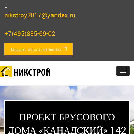
nikstroy2017@yandex.ru
+7(495)885-69-02
Заказать обратный звонок
НИКСТРОЙ
Togg
navig
ПРОЕКТ БРУСОВОГО
ДОМА «КАНАДСКИЙ» 142