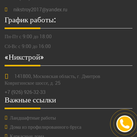
nikstroy2017@yandex.ru
График работы:
Пн-Пт с 9:00 до 18:00
Сб-Вс с 9:00 до 16:00
«Никстрой»
141800,
Московская
область, г.
Дмитров
Ковригинское шоссе, д. 25
+7 (926) 926-32-33
Важные ссылки
Ландшафтные работы
Дома из профилированного бруса
Каркасные дома