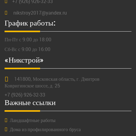
+7 (926) 926-32-33
nikstroy2017@yandex.ru
График работы:
Пн-Пт с 9:00 до 18:00
Сб-Вс с 9:00 до 16:00
«Никстрой»
141800,
Московская
область, г.
Дмитров
Ковригинское шоссе, д. 25
+7 (926) 926-32-33
Важные ссылки
Ландшафтные работы
Дома из профилированного бруса