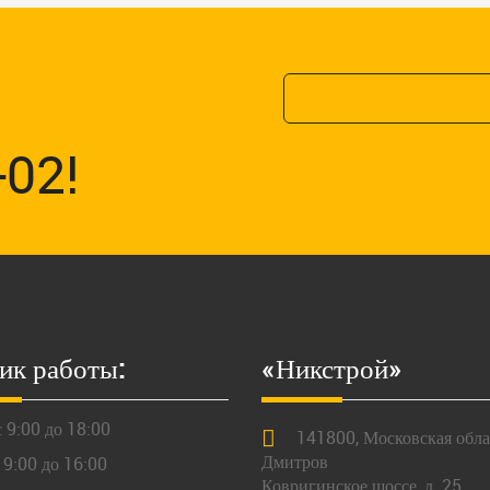
-02!
ик работы:
«Никстрой»
 9:00 до 18:00
141800,
Московская
облас
Дмитров
 9:00 до 16:00
Ковригинское шоссе, д. 25