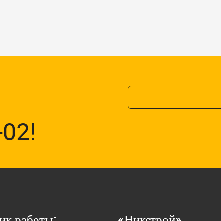
-02!
ик работы:
«Никстрой»