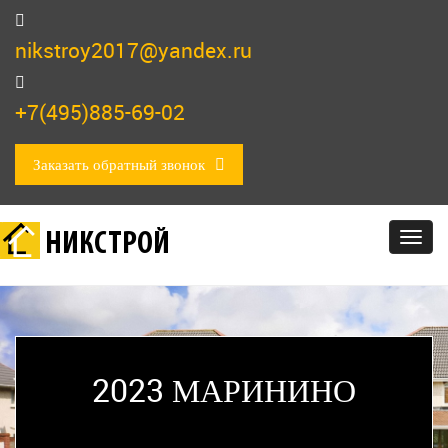
nikstroy2017@yandex.ru
+7(495)885-69-02
Заказать обратный звонок
НИКСТРОЙ
Togg
navig
2023 МАРИНИНО