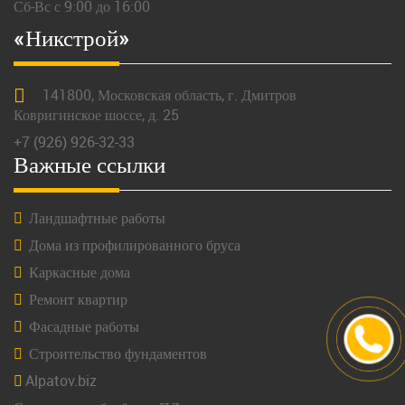
Сб-Вс с 9:00 до 16:00
«Никстрой»
141800,
Московская
область, г.
Дмитров
Ковригинское шоссе, д. 25
+7 (926) 926-32-33
Важные ссылки
Ландшафтные работы
Дома из профилированного бруса
Каркасные дома
Ремонт квартир
Фасадные работы
Строительство фундаментов
Alpatov.biz